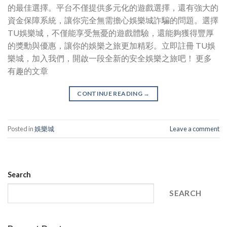
的最佳選擇。平台不僅提供多元化的遊戲選擇，還有強大的
資金保障系統，讓你完全無需擔心娛樂城詐騙的問題。選擇
TU娛樂城，不僅能享受無憂的遊戲體驗，還能夠獲得豐厚
的獎勳與優惠，讓你的娛樂之旅更加精彩。立即註冊 TU娛
樂城，加入我們，開啟一段全新的安全娛樂之旅吧！ 更多
有趣的文章
CONTINUE READING
→
Posted in
娛樂城
Leave a comment
Search
SEARCH