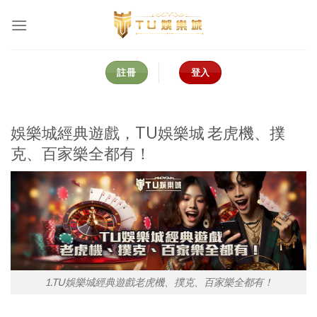
Skip
to
content
註冊
登入
娛樂城經典遊戲，TU娛樂城 老虎機、撲
克、百家樂全都有！
1.TU娛樂城經典遊戲老虎機、撲克、百家樂全都有！