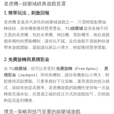
老虎機—娛樂城經典遊戲首選
1. 簡單玩法，刺激回報
老虎機 是最具代表性的娛樂城遊戲之一，只需輕鬆點擊旋
轉按鈕，就有機會獲得豐厚獎金。
TU娛樂城
提供各種不同
主題的老虎機，包括水果機、神話機、電影機等，每款遊戲
都有獨特的獎勵機制，讓你玩不膩。這些遊戲不僅能夠快速
帶來遊戲體驗，還能讓玩家以小博大，輕鬆獲得豐厚獎勵。
2. 免費旋轉與累積彩金
在
TU娛樂城
，你可以享受到
免費旋轉（Free Spins）
、
累
積彩金（Jackpot）
等特殊機制，讓你有機會以小博大，輕
鬆獲得高額獎勵。只要掌握好下注策略，運用適當的投注模
式，就能有效提高勝率。老虎機遊戲的隨機性使得每一次旋
轉都充滿未知，但透過正確的投注方式與遊戲技巧，仍然能
夠提高盈利機會。
撲克—策略與技巧並重的娛樂城遊戲